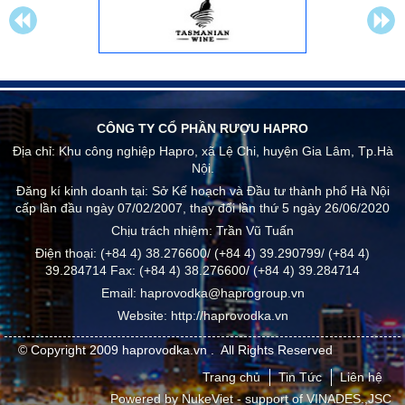
CÔNG TY CỔ PHẦN RƯỢU HAPRO
Địa chỉ:
Khu công nghiệp Hapro, xã Lệ Chi, huyện Gia Lâm, Tp.Hà
Nội.
Đăng kí kinh doanh tại: Sở Kế hoạch và Đầu tư thành phố Hà Nội
cấp lần đầu ngày 07/02/2007, thay đổi lần thứ 5 ngày 26/06/2020
Chịu trách nhiệm:
Trần Vũ Tuấn
Điện thoại:
(+84 4) 38.276600/ (+84 4) 39.290799/ (+84 4)
39.284714
Fax:
(+84 4) 38.276600/ (+84 4) 39.284714
Email:
haprovodka@haprogroup.vn
Website:
http://haprovodka.vn
© Copyright 2009
haprovodka.vn
.
All Rights Reserved
Trang chủ
Tin Tức
Liên hệ
Powered by
NukeViet
- support of
VINADES.,JSC