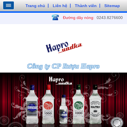
Trang chủ
Liên hệ
Thành viên
Sitemap
Đường dây nóng:
0243.8276600
Công ty CP Rượu Hapro