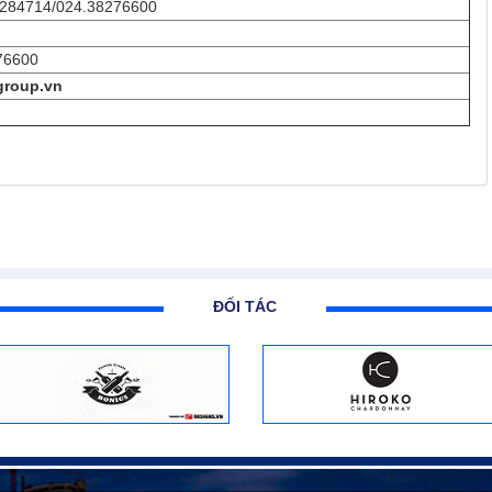
284714/024.38276600
76600
roup.vn
ĐỐI TÁC