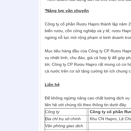
*Năng lực vận chuyển
Công ty cổ phần Rượu Hapro thành lập năm 20
biến rươu, cồn công nghiệp và y tế, rượu Hap
ngừng nỗ lực mở rộng phạm vi kinh doanh tron
Mục tiêu hàng đầu của Công ty CP Rượu Hapr
vụ nhiệt tình, chu đáo, giá cả hợp lý để góp 
tới, Công ty CP Rượu Hapro rất mong có cơ hội v
cả nước trên cơ sở tăng cường lợi ích chung c
Liên hệ
Để không ngừng nâng cao chất lượng dịch vụ v
liên hệ với chúng tôi theo thông tin dưới đây:
Công ty
:
Công ty cổ phần Rư
Địa chỉ trụ sở chính
:
Khu CN Hapro, Lệ Chi
Văn phòng giao dịch