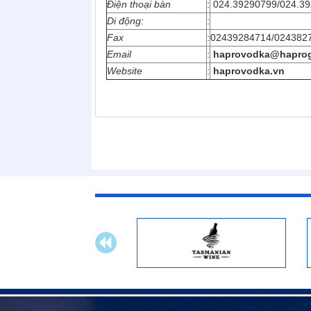
Điện thoại bàn
:
024.39290799/024.39
Di động:
:
Fax
:
02439284714/024382
Email
:
haprovodka@haprog
Website
:
haprovodka.vn