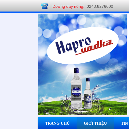
Đường dây nóng:
0243.8276600
Công ty CP Rượu Hapro
TRANG CHỦ
GIỚI THIỆU
TIN