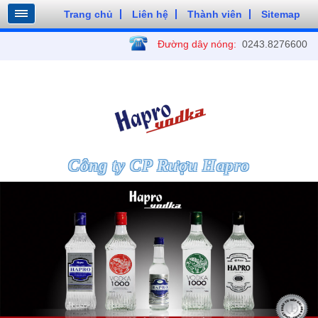
Trang chủ
Liên hệ
Thành viên
Sitemap
Đường dây nóng:
0243.8276600
Công ty CP Rượu Hapro