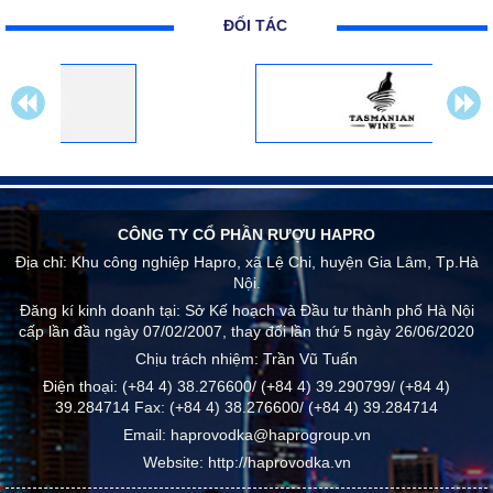
ĐỐI TÁC
CÔNG TY CỔ PHẦN RƯỢU HAPRO
Địa chỉ:
Khu công nghiệp Hapro, xã Lệ Chi, huyện Gia Lâm, Tp.Hà
Nội.
Đăng kí kinh doanh tại: Sở Kế hoạch và Đầu tư thành phố Hà Nội
cấp lần đầu ngày 07/02/2007, thay đổi lần thứ 5 ngày 26/06/2020
Chịu trách nhiệm:
Trần Vũ Tuấn
Điện thoại:
(+84 4) 38.276600/ (+84 4) 39.290799/ (+84 4)
39.284714
Fax:
(+84 4) 38.276600/ (+84 4) 39.284714
Email:
haprovodka@haprogroup.vn
Website:
http://haprovodka.vn