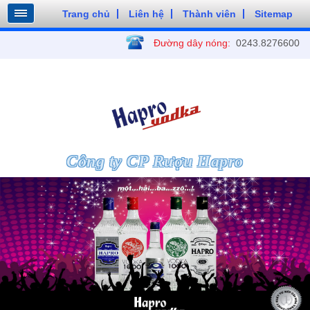
Trang chủ
Liên hệ
Thành viên
Sitemap
Đường dây nóng:
0243.8276600
Công ty CP Rượu Hapro