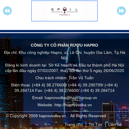
CÔNG TY CỔ PHẦN RƯỢU HAPRO
Địa chỉ:
Khu công nghiệp Hapro, xã Lệ Chi, huyện Gia Lâm, Tp.Hà
Nội.
Đăng kí kinh doanh tại: Sở Kế hoạch và Đầu tư thành phố Hà Nội
cấp lần đầu ngày 07/02/2007, thay đổi lần thứ 5 ngày 26/06/2020
Chịu trách nhiệm:
Trần Vũ Tuấn
Điện thoại:
(+84 4) 38.276600/ (+84 4) 39.290799/ (+84 4)
39.284714
Fax:
(+84 4) 38.276600/ (+84 4) 39.284714
Email:
haprovodka@haprogroup.vn
Website:
http://haprovodka.vn
© Copyright 2009
haprovodka.vn
.
All Rights Reserved
Trang chủ
Tin Tức
Liên hệ