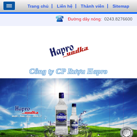
Trang chủ
Liên hệ
Thành viên
Sitemap
Đường dây nóng:
0243.8276600
Công ty CP Rượu Hapro