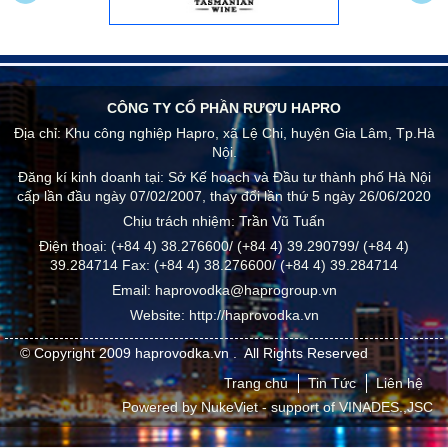
CÔNG TY CỔ PHẦN RƯỢU HAPRO
Địa chỉ:
Khu công nghiệp Hapro, xã Lệ Chi, huyện Gia Lâm, Tp.Hà
Nội.
Đăng kí kinh doanh tại: Sở Kế hoạch và Đầu tư thành phố Hà Nội
cấp lần đầu ngày 07/02/2007, thay đổi lần thứ 5 ngày 26/06/2020
Chịu trách nhiệm:
Trần Vũ Tuấn
Điện thoại:
(+84 4) 38.276600/ (+84 4) 39.290799/ (+84 4)
39.284714
Fax:
(+84 4) 38.276600/ (+84 4) 39.284714
Email:
haprovodka@haprogroup.vn
Website:
http://haprovodka.vn
© Copyright 2009
haprovodka.vn
.
All Rights Reserved
Trang chủ
Tin Tức
Liên hệ
Powered by
NukeViet
- support of
VINADES.,JSC