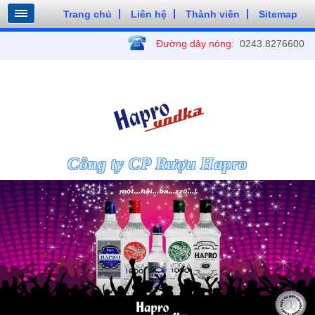
Trang chủ
Liên hệ
Thành viên
Sitemap
Đường dây nóng:
0243.8276600
Công ty CP Rượu Hapro